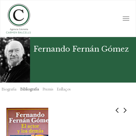
Skip
to
main
Togg
content
navi
Fernando Fernán Gómez
Biografia
Bibliografia
Premis
Enllaços