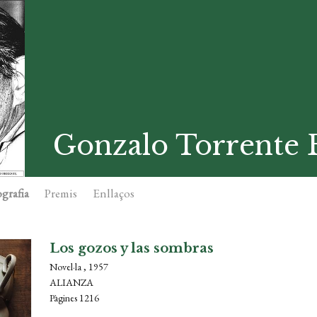
Gonzalo Torrente B
grafia
Premis
Enllaços
Los gozos y las sombras
Novel·la , 1957
ALIANZA
Pàgines 1216