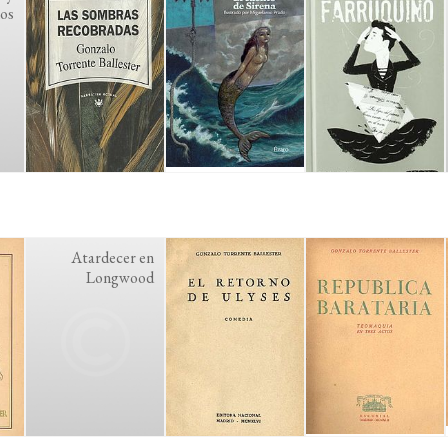
os
Atardecer en
Longwood