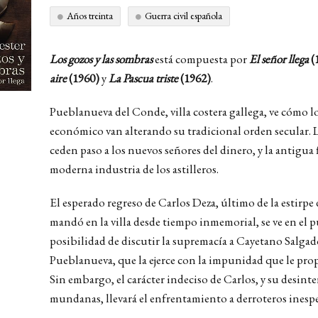
Años treinta
Guerra civil española
Los gozos y las sombras
está compuesta por
El señor llega
(
aire
(1960)
y
La Pascua triste
(1962)
.
Pueblanueva del Conde, villa costera gallega, ve cómo lo
económico van alterando su tradicional orden secular. Los
ceden paso a los nuevos señores del dinero, y la antigua f
moderna industria de los astilleros.
El esperado regreso de Carlos Deza, último de la estirp
mandó en la villa desde tiempo inmemorial, se ve en el 
posibilidad de discutir la supremacía a Cayetano Salga
Pueblanueva, que la ejerce con la impunidad que le pr
Sin embargo, el carácter indeciso de Carlos, y su desinte
mundanas, llevará el enfrentamiento a derroteros inesp