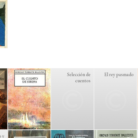
Selección de
El rey pasmado
cuentos
o y