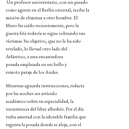
Un profesor universitario, con un pasado
como agente en el Berlín oriental, recibe la
misión de eliminar a otro hombre. El
Muro ha caído
recientemente
, pero la
guerra fría todavía se sigue cobrando sus
víctimas.
Su objetivo
, que no le ha sido
revelado,
lo lleva
al otro lado del
Atlántico,
a
una
encantadora
posada
emplazada en un bello
y
remoto
paraje de los Andes.
Mientras
aguarda
instrucciones, redacta
por las noches un
artículo
académico
sobre su especialidad
,
l
a
inexistencia del
libre albedrío
. P
or el día
traba amistad con la adorable familia que
regenta la posada donde se aloja
,
con el