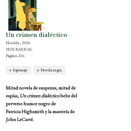
Un crimen dialéctico
Novel·la , 2026
SEIX BARRAL
Pàgines 216
Espionaje
Novela negra
Mitad novela de suspense, mitad de
espías,
Un crimen dialéctico
bebe del
perverso humor negro de
Patricia
Highsmith
y la maestría de
John
LeCarré
.