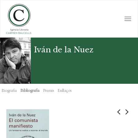
Skip
to
main
Togg
content
navi
Iván de la Nuez
Biografia
Bibliografia
Premis
Enllaços