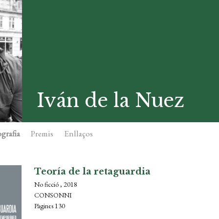
Iván de la Nuez
grafia
Premis
Enllaços
Teoría de la retaguardia
No ficció , 2018
CONSONNI
Pàgines 130