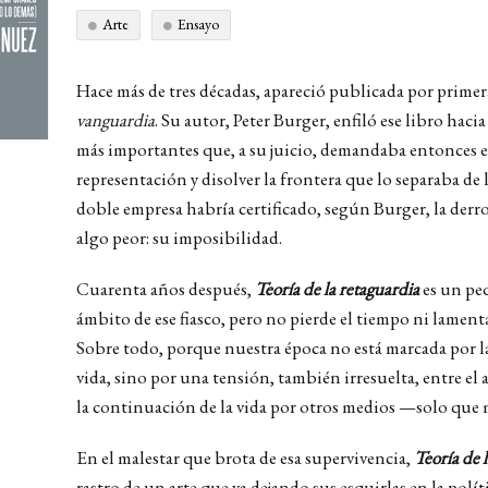
Arte
Ensayo
Hace más de tres décadas, apareció publicada por primer
vanguardia
. Su autor, Peter Burger, enfiló ese libro hacia
más importantes que, a su juicio, demandaba entonces el
representación y disolver la frontera que lo separaba de la
doble empresa habría certificado, según Burger, la derro
algo peor: su imposibilidad.
Cuarenta años después,
Teoría de la retaguardia
es un peq
ámbito de ese fiasco, pero no pierde el tiempo ni lame
Sobre todo, porque nuestra época no está marcada por la d
vida, sino por una tensión, también irresuelta, entre el a
la continuación de la vida por otros medios —solo que 
En el malestar que brota de esa supervivencia,
Teoría de 
rastro de un arte que va dejando sus esquirlas en la polít