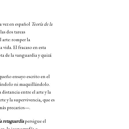
a vez en español
Teoría de la
 las dos tareas
 arte: romper la
 vida. El fracaso en esta
ta de la vanguardia y quizá
ueño ensayo escrito en el
ntándolo ni maquillándolo.
istancia entre el arte y la
rte y la supervivencia, que es
más precarios—.
la retaguardia
persigue el
ica, la iconografía o