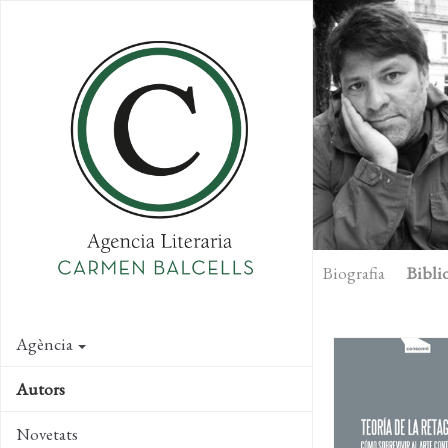
Skip
to
main
content
Biografia
Biblio
Agència
Autors
Novetats