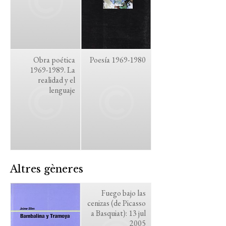
Obra poética
Poesía 1969-1980
1969-1989. La
realidad y el
lenguaje
Altres gèneres
Fuego bajo las
cenizas (de Picasso
a Basquiat): 13 jul
2005