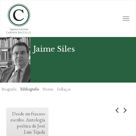
Skip
to
main
Togg
content
navi
Jaime Siles
Biografia
Bibliografia
Premis
Enllaços
Desde un fracaso
escribo. Antología
poética de José
Luis Tejada