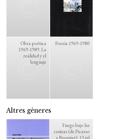
Obra poética
Poesía 1969-1980
1969-1989. La
realidad y el
lenguaje
Altres gèneres
Fuego bajo las
cenizas (de Picasso
a Basquiat): 13 jul