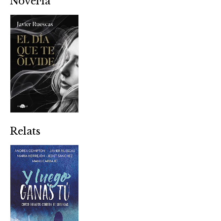
Novel·la
Relats