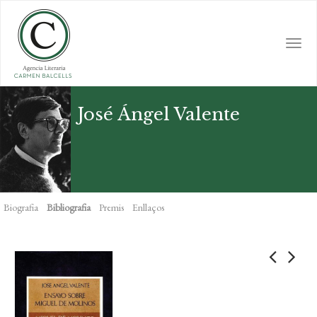
Skip
to
main
Togg
content
navi
José Ángel Valente
Biografia
Bibliografia
Premis
Enllaços