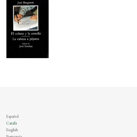
Español
Català
English
Português