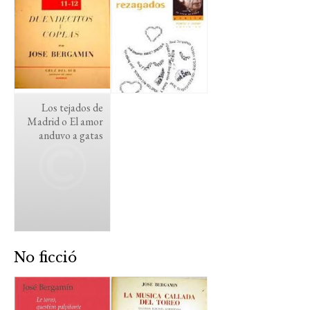
Los tejados de
Madrid o El amor
anduvo a gatas
No ficció