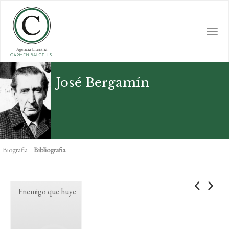
Skip
to
main
Togg
content
navi
José Bergamín
Biografia
Bibliografia
Enemigo que huye