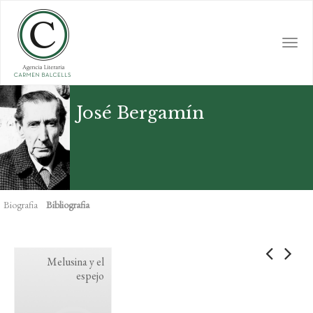
Skip
to
main
Togg
content
navi
José Bergamín
Biografia
Bibliografia
Melusina y el
espejo