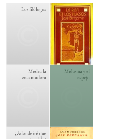
Los filólogos
Medea la
Melusina y el
encantadora
espejo
¿Adonde iré que