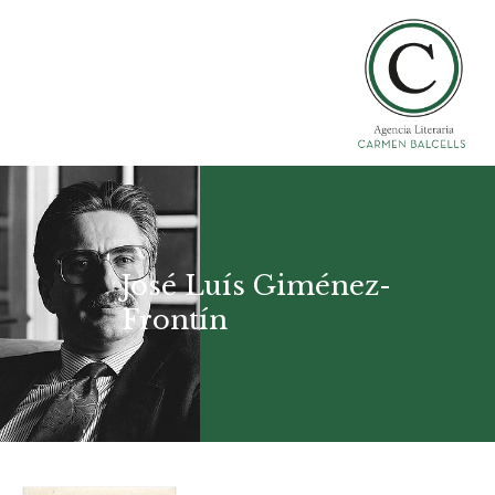
José Luís Giménez-
Frontín