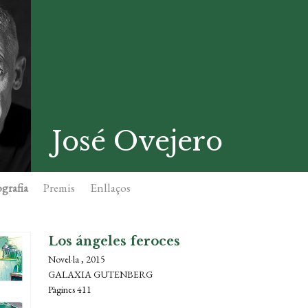
José Ovejero
grafia
Premis
Enllaços
Los ángeles feroces
Novel·la , 2015
GALAXIA GUTENBERG
Pàgines 411