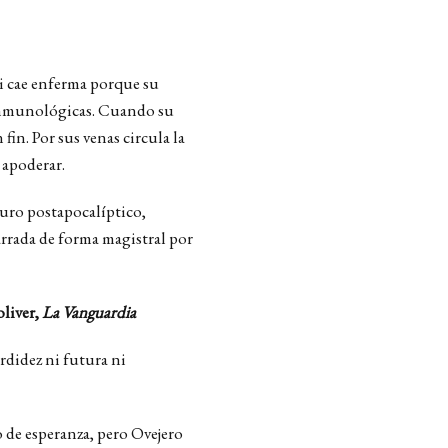
i cae enferma porque su
 inmunológicas. Cuando su
fin. Por sus venas circula la
 apoderar.
turo postapocalíptico,
arrada de forma magistral por
oliver,
La Vanguardia
ordidez ni futura ni
o de esperanza, pero Ovejero