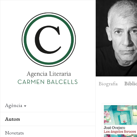
Skip
to
main
content
Biografia
Biblio
Agència
Autors
Novetats