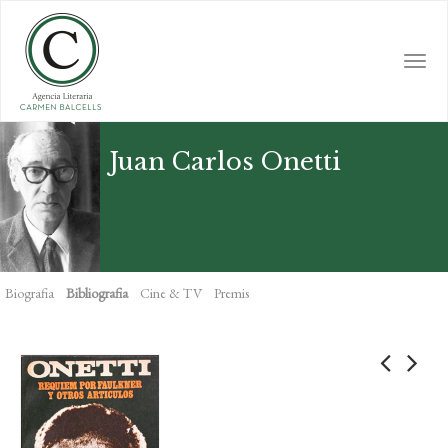
Skip
to
main
Togg
content
navi
Juan Carlos Onetti
Biografia
Bibliografia
Cine & TV
Premis