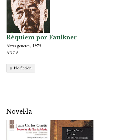
Réquiem por Faulkner
Altres gèneres , 1975
ARCA
No ficción
Novel·la