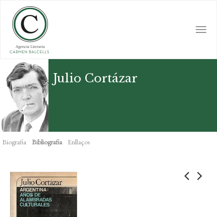
Skip
to
main
Togg
content
navi
Julio Cortázar
Biografia
Bibliografia
Enllaços