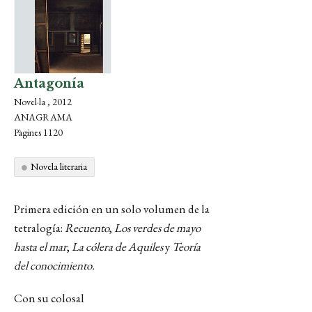
Antagonía
Novel·la , 2012
ANAGRAMA
Pàgines 1120
Novela literaria
Primera edición en un solo volumen de la
tetralogía:
Recuento
,
Los verdes de mayo
hasta el mar
,
La cólera de Aquiles
y
Teoría
del conocimiento.
Con su colosal