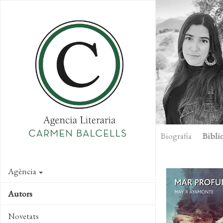
Skip
to
main
content
Biografia
Biblio
Agència
Autors
Novetats