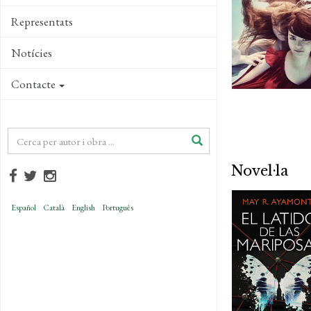
Representats
Notícies
Contacte
Novel·la
Español
Català
English
Português