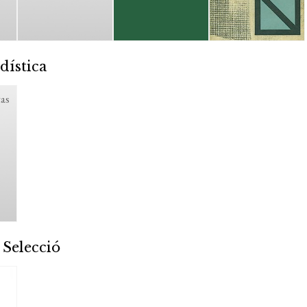
dística
tas
 Selecció