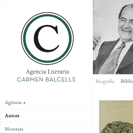
Skip
to
main
content
Biografia
Biblio
Agència
Autors
Novetats