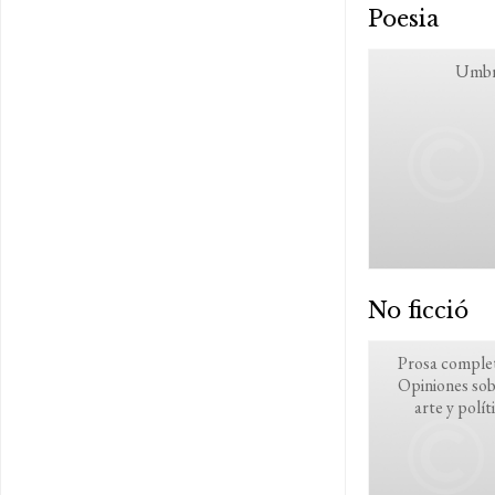
Poesia
Umbr
No ficció
Prosa comple
Opiniones so
arte y polít