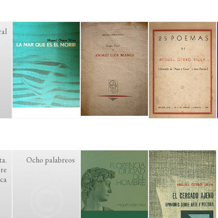
al
ta.
Ocho palabreos
bre
ica