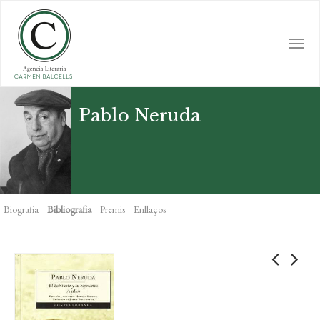
Skip
to
main
Togg
content
navi
Pablo Neruda
Biografia
Bibliografia
Premis
Enllaços