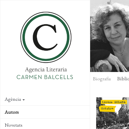
Skip
to
main
content
Biografia
Biblio
Agència
Autors
Novetats