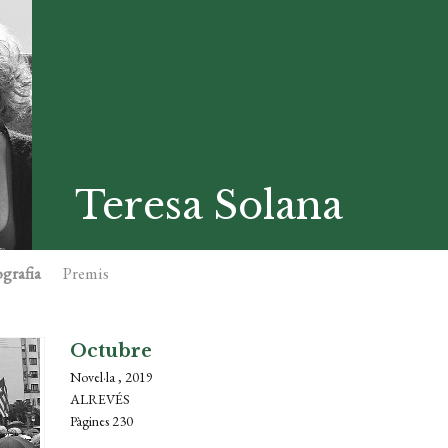
Teresa Solana
grafia
Premis
Octubre
Novel·la , 2019
ALREVÉS
Pàgines 230