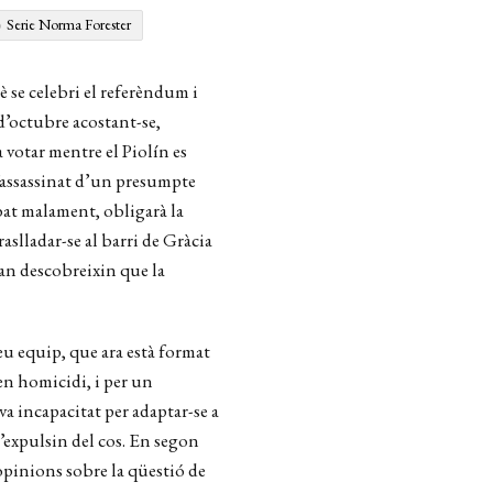
Serie Norma Forester
 se celebri el referèndum i
d’octubre acostant-se,
 votar mentre el Piolín es
 l’assassinat d’un presumpte
abat malament, obligarà la
aslladar-se al barri de Gràcia
uan descobreixin que la
eu equip, que ara està format
en homicidi, i per un
va incapacitat per adaptar-se a
l’expulsin del cos. En segon
d’opinions sobre la qüestió de