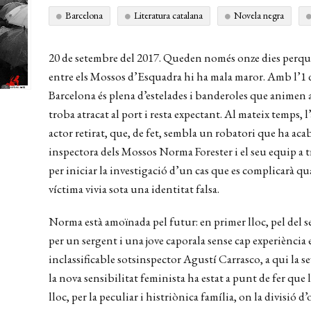
Barcelona
Literatura catalana
Novela negra
20 de setembre del 2017. Queden només onze dies perquè
entre els Mossos d’Esquadra hi ha mala maror. Amb l’1 
Barcelona és plena d’estelades i banderoles que animen a
troba atracat al port i resta expectant. Al mateix temps,
actor retirat, que, de fet, sembla un robatori que ha ac
inspectora dels Mossos Norma Forester i el seu equip a tr
per iniciar la investigació d’un cas que es complicarà q
víctima vivia sota una identitat falsa.
Norma està amoïnada pel futur: en primer lloc, pel del s
per un sergent i una jove caporala sense cap experiència 
inclassificable sotsinspector Agustí Carrasco, a qui la se
la nova sensibilitat feminista ha estat a punt de fer que 
lloc, per la peculiar i histriònica família, on la divisió 