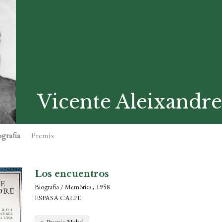
Vicente Aleixandre
grafia
Premis
Los encuentros
Biografia / Memòries , 1958
ESPASA CALPE