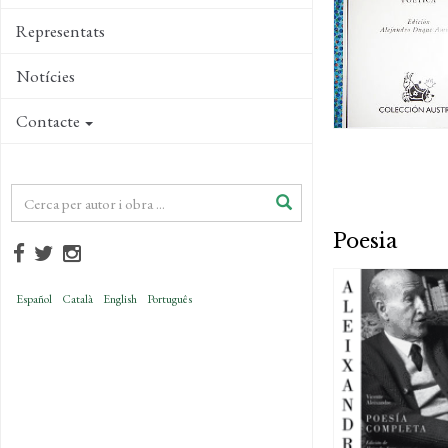
Representats
Notícies
Contacte
Poesia
Español
Català
English
Português