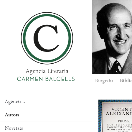
Skip
to
main
content
Biografia
Biblio
Agència
Autors
Novetats