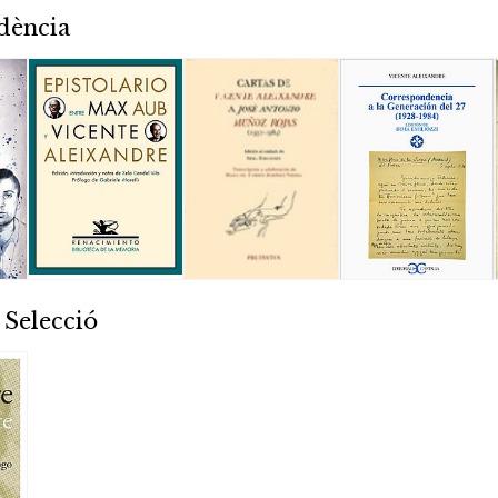
dència
 Selecció