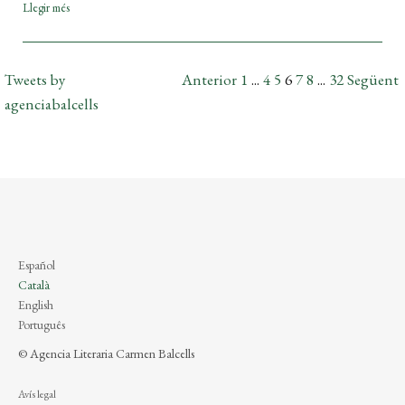
Llegir més
Tweets by
Anterior
1
...
4
5
6
7
8
...
32
Següent
agenciabalcells
Español
Català
English
Português
© Agencia Literaria Carmen Balcells
Avís legal