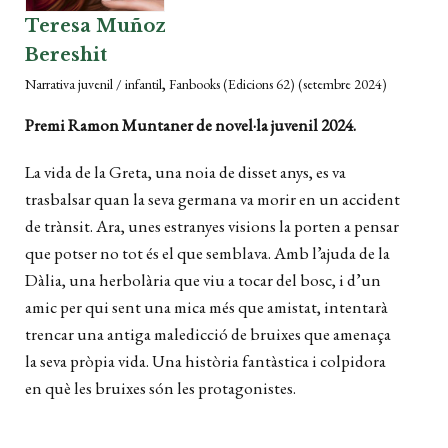
Teresa Muñoz
Bereshit
,
Narrativa juvenil / infantil
Fanbooks (Edicions 62)
(setembre 2024)
Premi Ramon Muntaner de novel·la juvenil 2024.
La vida de la Greta, una noia de disset anys, es va
trasbalsar quan la seva germana va morir en un accident
de trànsit. Ara, unes estranyes visions la porten a pensar
que potser no tot és el que semblava. Amb l’ajuda de la
Dàlia, una herbolària que viu a tocar del bosc, i d’un
amic per qui sent una mica més que amistat, intentarà
trencar una antiga maledicció de bruixes que amenaça
la seva pròpia vida. Una història fantàstica i colpidora
en què les bruixes són les protagonistes.