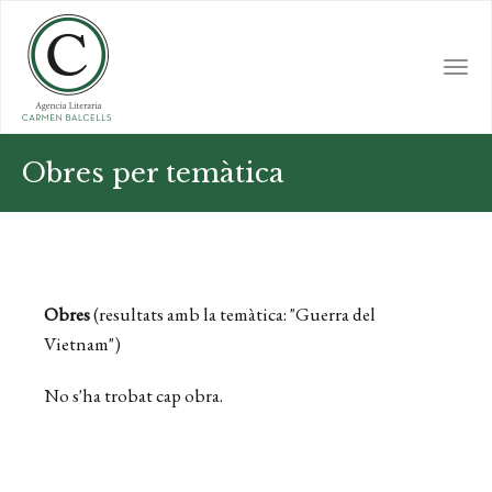
Skip
to
main
Togg
content
navi
Obres per temàtica
Obres
(resultats amb la temàtica: "Guerra del
Vietnam")
No s'ha trobat cap obra.