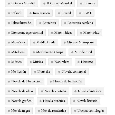
I Guerra Mundial
II Guerra Mundial
Infancia
Infantil
Inmigración
Juvenil
LGBT
Libro ilustrado
Literatura
Literatura catalana
Literatura experimental
Matemáticas
Maternidad
Memòries
Middle Grade
Misterio & Suspense
Mitología
Movimiento Okupa
Mundo rural
México
Música
Naturaleza
Nazismo
No ficción
Nouvelle
Novela comercial
Novela de No Ficción
Novela de formación
Novela de ideas
Novela epistolar
Novela fantástica
Novela gráfica
Novela histórica
Novela literaria
Novela negra
Novela romántica
Nuevas tecnologías