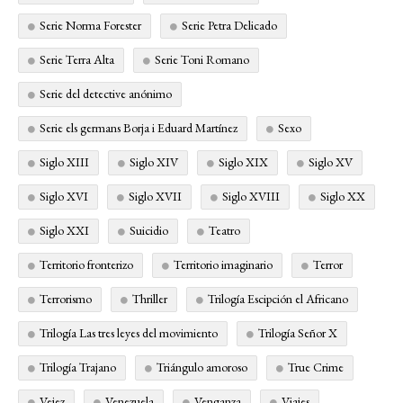
Serie Norma Forester
Serie Petra Delicado
Serie Terra Alta
Serie Toni Romano
Serie del detective anónimo
Serie els germans Borja i Eduard Martínez
Sexo
Siglo XIII
Siglo XIV
Siglo XIX
Siglo XV
Siglo XVI
Siglo XVII
Siglo XVIII
Siglo XX
Siglo XXI
Suicidio
Teatro
Territorio fronterizo
Territorio imaginario
Terror
Terrorismo
Thriller
Trilogía Escipción el Africano
Trilogía Las tres leyes del movimiento
Trilogía Señor X
Trilogía Trajano
Triángulo amoroso
True Crime
Vejez
Venezuela
Venganza
Viajes