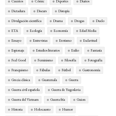
Cuentos
Cómic
Deportes
Diarios
Dictadura
Discurs
Distopía
Divulgación científica
Drama
Drogas
Duelo
ETA
Ecología
Economía
Edad Media
Ensayo
Entrevistas
Erotismo
Esclavitud
Espionaje
Estudios literarios
Exilio
Fantasía
Feel Good
Feminismo
Filosofía
Fotografía
Franquismo
Fábulas
Fútbol
Gastronomía
Grecia clásica
Guatemala
Guerra
Guerra civil española
Guerra de Yugoslavia
Guerra del Vietnam
Guerra fría
Guion
Historia
Holocausto
Humor