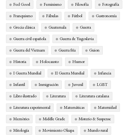
Feel Good
Feminismo
Filosofía
Fotografía
Franquismo
Fábulas
Fútbol
Gastronomía
Grecia clásica
Guatemala
Guerra
Guerra civil española
Guerra de Yugoslavia
Guerra del Vietnam
Guerra fría
Guion
Historia
Holocausto
Humor
I Guerra Mundial
II Guerra Mundial
Infancia
Infantil
Inmigración
Juvenil
LGBT
Libro ilustrado
Literatura
Literatura catalana
Literatura experimental
Matemáticas
Maternidad
Memòries
Middle Grade
Misterio & Suspense
Mitología
Movimiento Okupa
Mundo rural