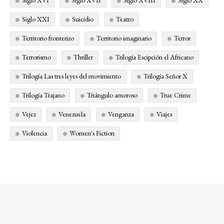
Siglo XVI
Siglo XVII
Siglo XVIII
Siglo XX
Siglo XXI
Suicidio
Teatro
Territorio fronterizo
Territorio imaginario
Terror
Terrorismo
Thriller
Trilogía Escipción el Africano
Trilogía Las tres leyes del movimiento
Trilogía Señor X
Trilogía Trajano
Triángulo amoroso
True Crime
Vejez
Venezuela
Venganza
Viajes
Violencia
Women's Fiction