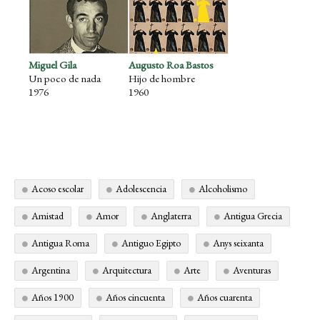
Miguel Gila
Augusto Roa Bastos
Un poco de nada
Hijo de hombre
1976
1960
Acoso escolar
Adolescencia
Alcoholismo
Amistad
Amor
Anglaterra
Antigua Grecia
Antigua Roma
Antiguo Egipto
Anys seixanta
Argentina
Arquitectura
Arte
Aventuras
Años 1900
Años cincuenta
Años cuarenta