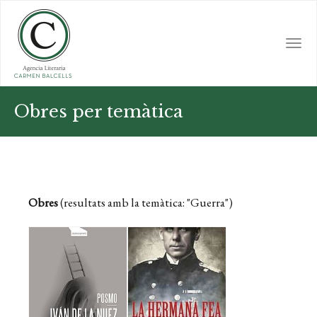
Skip
to
main
Togg
content
navi
Obres per temàtica
Obres
(resultats amb la temàtica: "Guerra")