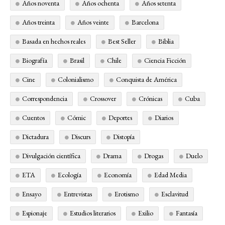
Años noventa
Años ochenta
Años setenta
Años treinta
Años veinte
Barcelona
Basada en hechos reales
Best Seller
Biblia
Biografía
Brasil
Chile
Ciencia Ficción
Cine
Colonialismo
Conquista de América
Correspondencia
Crossover
Crónicas
Cuba
Cuentos
Cómic
Deportes
Diarios
Dictadura
Discurs
Distopía
Divulgación científica
Drama
Drogas
Duelo
ETA
Ecología
Economía
Edad Media
Ensayo
Entrevistas
Erotismo
Esclavitud
Espionaje
Estudios literarios
Exilio
Fantasía