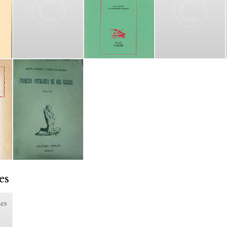
es
es