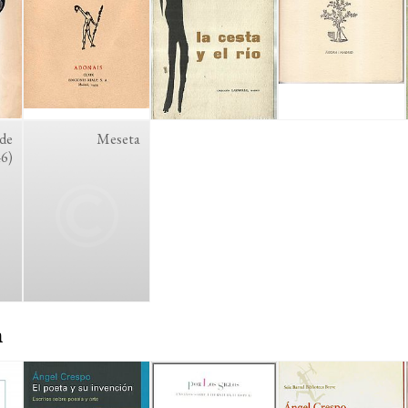
de
Meseta
46)
n