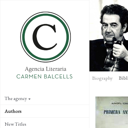
Skip
to
main
content
Biography
Bibl
The agency
Authors
New Titles