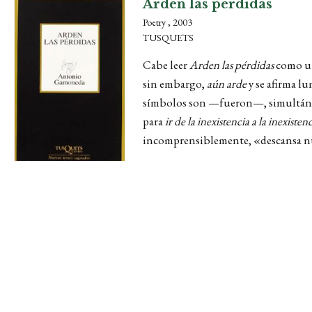
Arden las pérdidas
Poetry , 2003
TUSQUETS
Cabe leer
Arden las pérdidas
como un
sin embargo,
aún arde
y se afirma lu
símbolos son —fueron—, simultáneame
para
ir de la inexistencia a la inexisten
incomprensiblemente, «descansa n