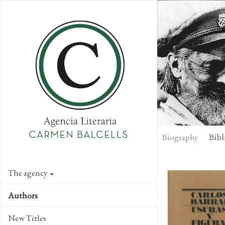
Skip
to
main
content
Biography
Bibl
The agency
Authors
New Titles