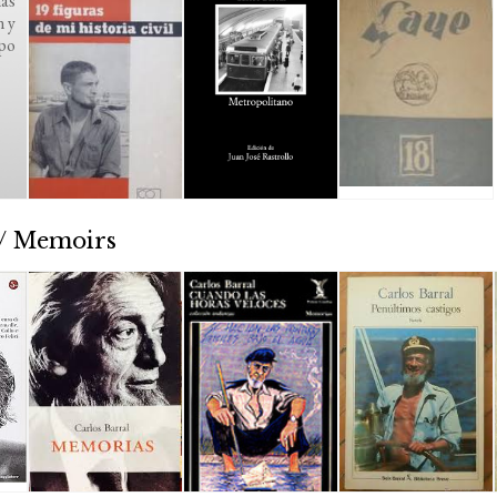
as
n y
mpo
 / Memoirs