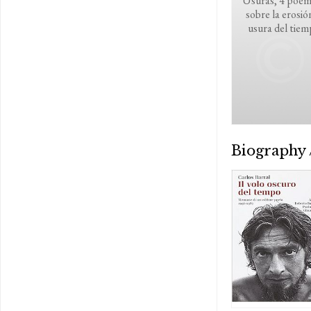
Usuras, 4 poem
sobre la erosió
usura del tie
Biography