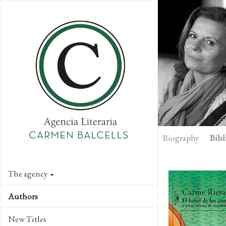
Skip
to
main
content
Biography
Bibl
The agency
Authors
New Titles