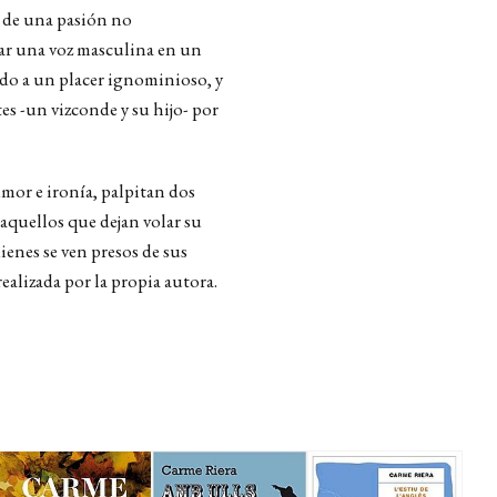
a de una pasión no
har una voz masculina en un
ado a un placer ignominioso, y
es -un vizconde y su hijo- por
umor e ironía, palpitan dos
a aquellos que dejan volar su
ienes se ven presos de sus
alizada por la propia autora.