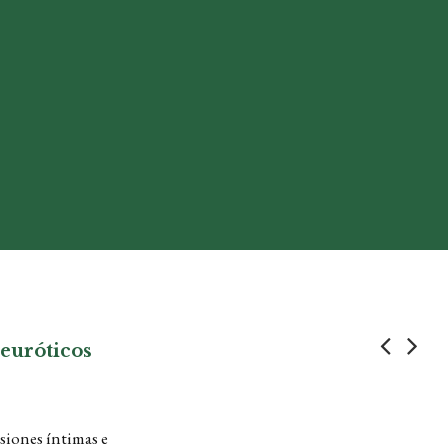
neuróticos
siones íntimas e