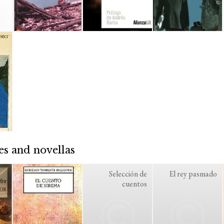
es and novellas
Selección de
El rey pasmado
cuentos