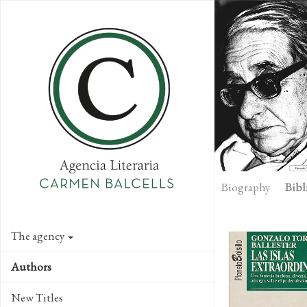
Skip
to
main
content
Biography
Bibl
The agency
Authors
New Titles