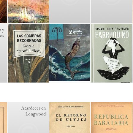
o y
os
Atardecer en
Longwood