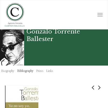
Skip
to
main
Togg
content
navi
Gonzalo Torrente
Ballester
Biography
Bibliography
Prizes
Links