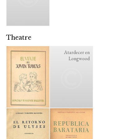
Theatre
Atardecer en
Longwood