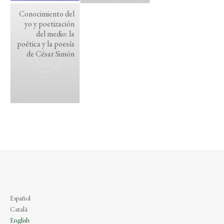
Conocimiento del
yo y poetización
del medio: la
poética y la poesía
de César Simón
Español
Català
English