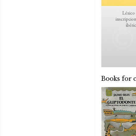
Léxico
inscripcio
ibéri
Books for 