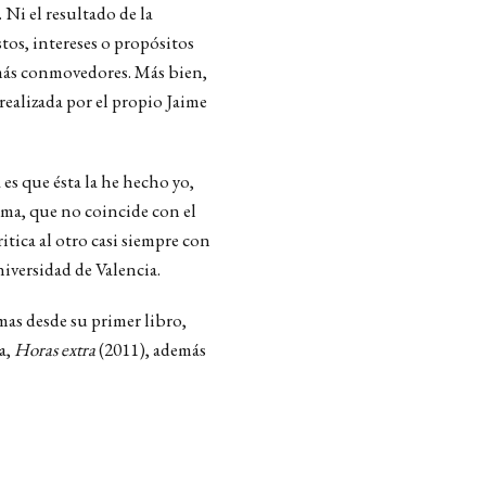
Ni el resultado de la
os, intereses o propósitos
 más conmovedores. Más bien,
 realizada por el propio Jaime
 es que ésta la he hecho yo,
isma, que no coincide con el
itica al otro casi siempre con
niversidad de Valencia.
mas desde su primer libro,
a,
Horas extra
(2011), además