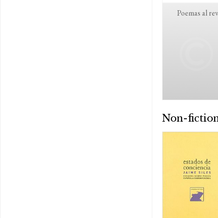
Poemas al re
Non-fictio