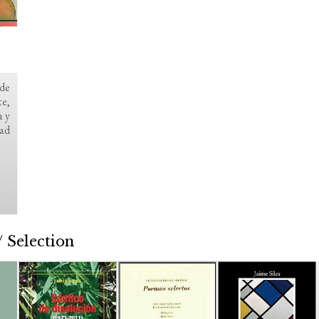
 de
te,
a y
dad
 Selection