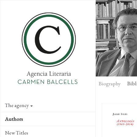
Skip
to
main
content
Biography
Bibl
The agency
Authors
New Titles