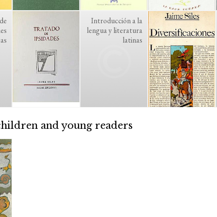
 de
Introducción a la
nes
lengua y literatura
cas
latinas
children and young readers