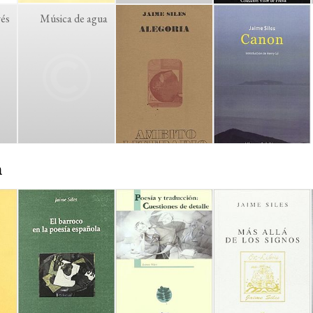
vés
Música de agua
n