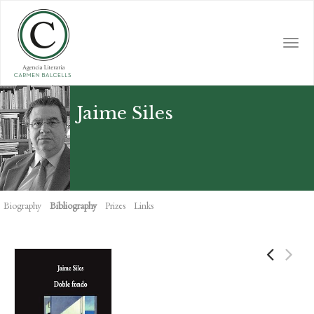
Skip
to
main
Togg
content
navi
Jaime Siles
Biography
Bibliography
Prizes
Links