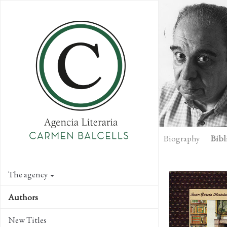
Skip
to
main
content
Biography
Bibl
The agency
Authors
New Titles