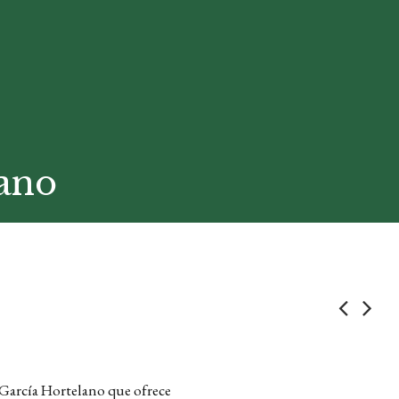
lano
 García Hortelano que ofrece