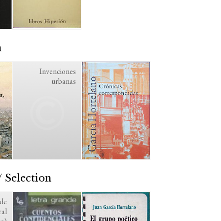
n
Invenciones
urbanas
 Selection
 de
ral