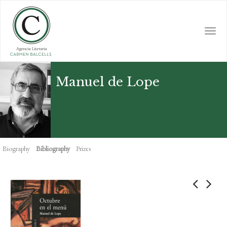
Skip
to
main
Togg
content
navi
Manuel de Lope
Biography
Bibliography
Prizes