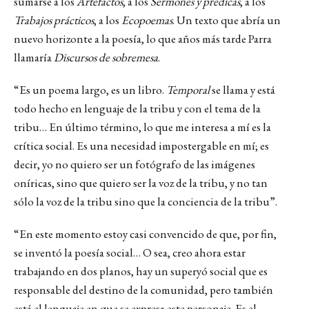
sumarse a los
Artefactos
, a los
Sermones y prédicas
, a los
Trabajos prácticos
, a los
Ecopoemas
. Un texto que abría un
nuevo horizonte a la poesía, lo que años más tarde Parra
llamaría
Discursos de sobremesa
.
“Es un poema largo, es un libro.
Temporal
se llama y está
todo hecho en lenguaje de la tribu y con el tema de la
tribu… En último término, lo que me interesa a mí es la
crítica social. Es una necesidad impostergable en mí; es
decir, yo no quiero ser un fotógrafo de las imágenes
oníricas, sino que quiero ser la voz de la tribu, y no tan
sólo la voz de la tribu sino que la conciencia de la tribu”.
“En este momento estoy casi convencido de que, por fin,
se inventó la poesía social… O sea, creo ahora estar
trabajando en dos planos, hay un superyó social que es
responsable del destino de la comunidad, pero también
está el lenguaje en que se expresa este personaje. Es el