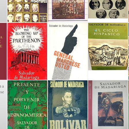
h a
se