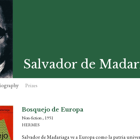
Salvador de Madar
iography
Prizes
Bosquejo de Europa
Non-fiction , 1951
HERMES
Salvador de Madariaga ve a Europa como la patria univers