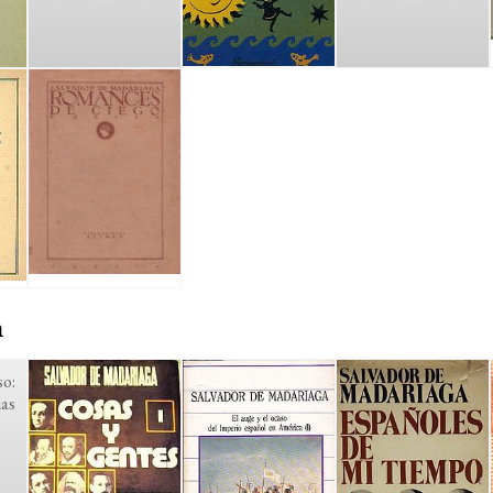
n
so:
mas