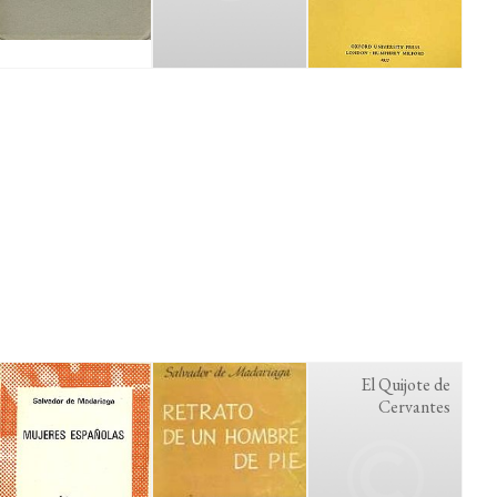
El Quijote de
Cervantes