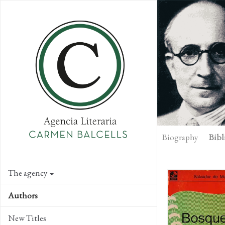
Skip
to
main
content
Biography
Bibl
The agency
Authors
New Titles