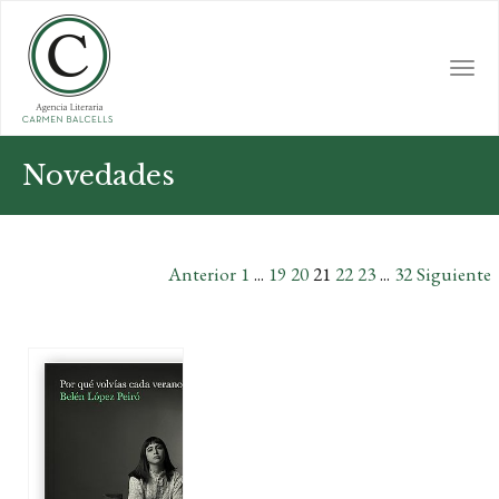
Skip
to
main
Togg
content
navi
Novedades
Anterior
1
...
19
20
21
22
23
...
32
Siguiente