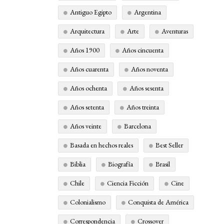
Antiguo Egipto
Argentina
Arquitectura
Arte
Aventuras
Años 1900
Años cincuenta
Años cuarenta
Años noventa
Años ochenta
Años sesenta
Años setenta
Años treinta
Años veinte
Barcelona
Basada en hechos reales
Best Seller
Biblia
Biografía
Brasil
Chile
Ciencia Ficción
Cine
Colonialismo
Conquista de América
Correspondencia
Crossover