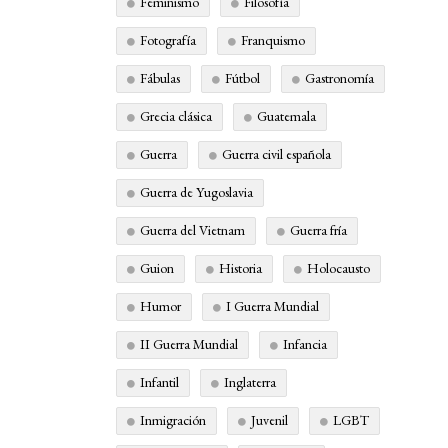
Feminismo
Filosofía
Fotografía
Franquismo
Fábulas
Fútbol
Gastronomía
Grecia clásica
Guatemala
Guerra
Guerra civil española
Guerra de Yugoslavia
Guerra del Vietnam
Guerra fría
Guion
Historia
Holocausto
Humor
I Guerra Mundial
II Guerra Mundial
Infancia
Infantil
Inglaterra
Inmigración
Juvenil
LGBT