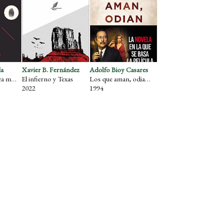
la
Xavier B. Fernández
Adolfo Bioy Casares
Una pequeña idea malévola
El infierno y Texas
Los que aman, odian (con Silvina Ocampo)
2022
1994