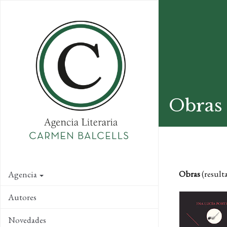
Skip
to
main
content
Obras 
Obras
(result
Agencia
Autores
Novedades