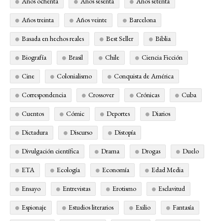
Años ochenta
Años sesenta
Años setenta
Años treinta
Años veinte
Barcelona
Basada en hechos reales
Best Seller
Biblia
Biografía
Brasil
Chile
Ciencia Ficción
Cine
Colonialismo
Conquista de América
Correspondencia
Crossover
Crónicas
Cuba
Cuentos
Cómic
Deportes
Diarios
Dictadura
Discurso
Distopía
Divulgación científica
Drama
Drogas
Duelo
ETA
Ecología
Economía
Edad Media
Ensayo
Entrevistas
Erotismo
Esclavitud
Espionaje
Estudios literarios
Exilio
Fantasía