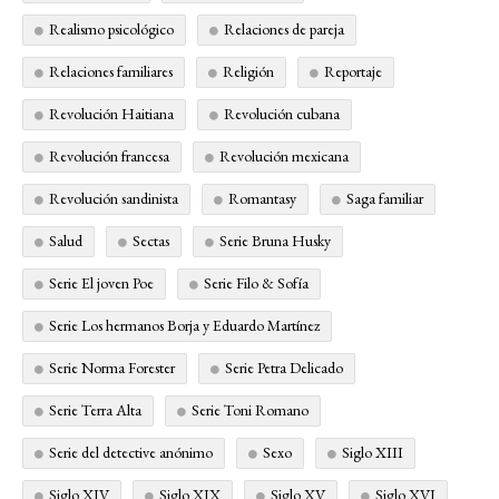
Realismo psicológico
Relaciones de pareja
Relaciones familiares
Religión
Reportaje
Revolución Haitiana
Revolución cubana
Revolución francesa
Revolución mexicana
Revolución sandinista
Romantasy
Saga familiar
Salud
Sectas
Serie Bruna Husky
Serie El joven Poe
Serie Filo & Sofía
Serie Los hermanos Borja y Eduardo Martínez
Serie Norma Forester
Serie Petra Delicado
Serie Terra Alta
Serie Toni Romano
Serie del detective anónimo
Sexo
Siglo XIII
Siglo XIV
Siglo XIX
Siglo XV
Siglo XVI