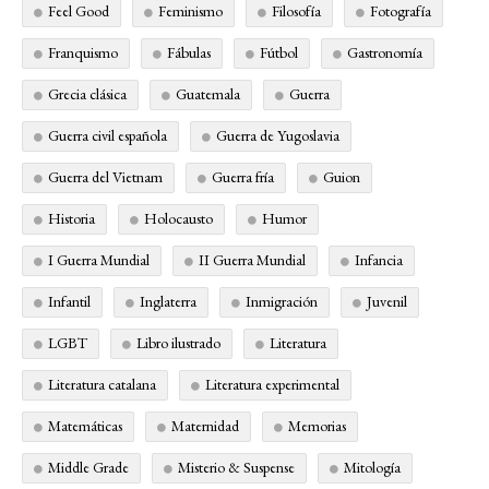
Feel Good
Feminismo
Filosofía
Fotografía
Franquismo
Fábulas
Fútbol
Gastronomía
Grecia clásica
Guatemala
Guerra
Guerra civil española
Guerra de Yugoslavia
Guerra del Vietnam
Guerra fría
Guion
Historia
Holocausto
Humor
I Guerra Mundial
II Guerra Mundial
Infancia
Infantil
Inglaterra
Inmigración
Juvenil
LGBT
Libro ilustrado
Literatura
Literatura catalana
Literatura experimental
Matemáticas
Maternidad
Memorias
Middle Grade
Misterio & Suspense
Mitología