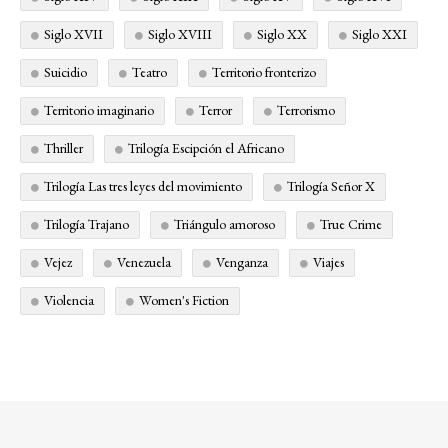
Siglo XVII
Siglo XVIII
Siglo XX
Siglo XXI
Suicidio
Teatro
Territorio fronterizo
Territorio imaginario
Terror
Terrorismo
Thriller
Trilogía Escipción el Africano
Trilogía Las tres leyes del movimiento
Trilogía Señor X
Trilogía Trajano
Triángulo amoroso
True Crime
Vejez
Venezuela
Venganza
Viajes
Violencia
Women's Fiction