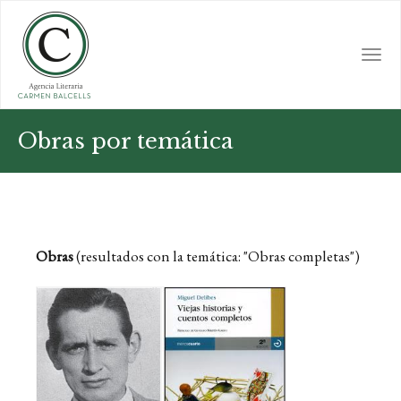
Skip
to
main
Togg
content
navi
Obras por temática
Obras
(resultados con la temática: "Obras completas")