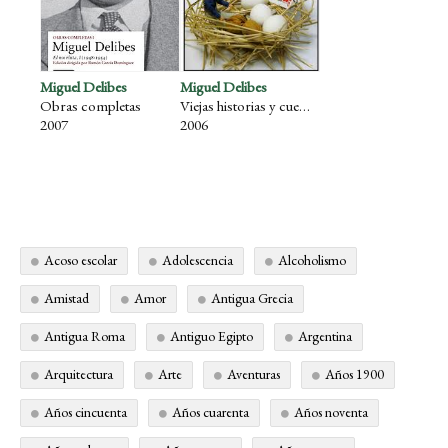
Miguel Delibes
Miguel Delibes
Obras completas
Viejas historias y cuentos completos
2007
2006
Acoso escolar
Adolescencia
Alcoholismo
Amistad
Amor
Antigua Grecia
Antigua Roma
Antiguo Egipto
Argentina
Arquitectura
Arte
Aventuras
Años 1900
Años cincuenta
Años cuarenta
Años noventa