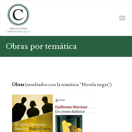
Skip
to
main
Togg
content
navi
Obras por temática
Obras
(resultados con la temática: "Novela negra")