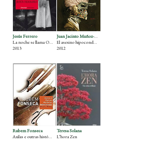
Jesús Ferrero
Juan Jacinto Muñoz-Rengel
La noche se llama Olalla
El asesino hipocondríaco
2013
2012
Rubem Fonseca
Teresa Solana
Axilas e outras histórias indecorosas
L’hora Zen