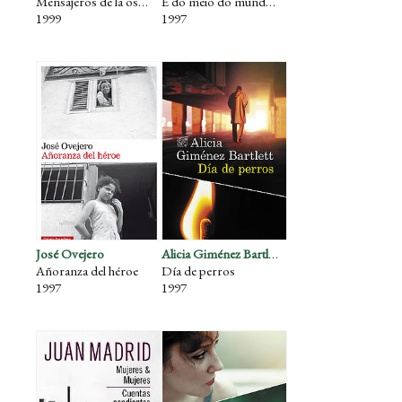
Mensajeros de la oscuridad
E do meio do mundo prostituto só amores guardei ao meu charuto
1999
1997
José Ovejero
Alicia Giménez Bartlett
Añoranza del héroe
Día de perros
1997
1997