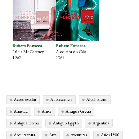
Rubem Fonseca
Rubem Fonseca
Lúcia McCartney
A coleira do Cão
1967
1965
Acoso escolar
Adolescencia
Alcoholismo
Amistad
Amor
Antigua Grecia
Antigua Roma
Antiguo Egipto
Argentina
Arquitectura
Arte
Aventuras
Años 1900