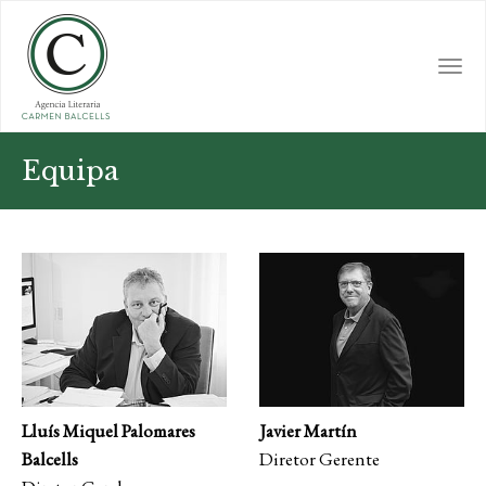
Skip
to
main
Togg
content
navi
Equipa
Javier Martín
Lluís Miquel Palomares
Diretor Gerente
Balcells