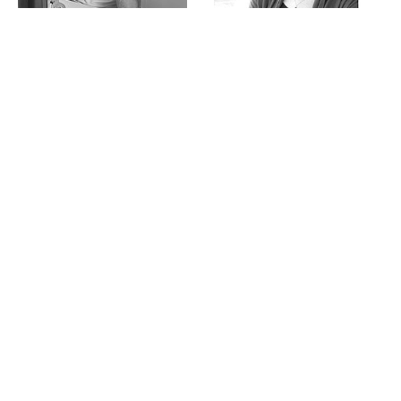
Maria-Pau Roca
Carles Masdeu
Agente, Depto. Foreign
Agente, Depto. Autores &
Rights
Foreign Rights
Diana Bulanovich
Agente, Depto. Foreign
Rights