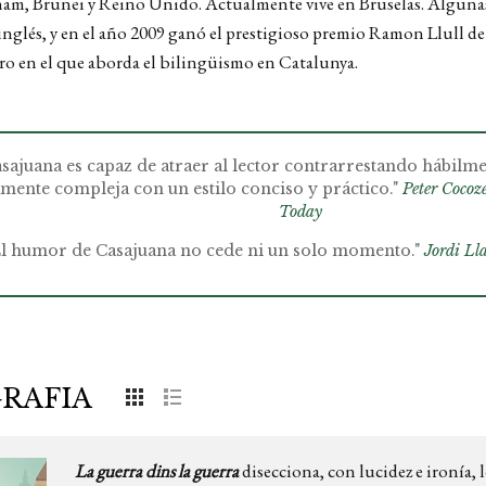
nam, Brunei y Reino Unido. Actualmente vive en Bruselas. Algunas
l inglés, y en el año 2009 ganó el prestigioso premio Ramon Llull d
bro en el que aborda el bilingüismo en Catalunya.
asajuana es capaz de atraer al lector contrarrestando hábilm
amente compleja con un estilo conciso y práctico."
Peter Cocoze
Today
El humor de Casajuana no cede ni un solo momento."
Jordi Ll
GRAFIA
La guerra dins la guerra
disecciona, con lucidez e ironía, 