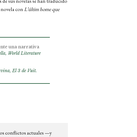
 de sus novelas se han traducido
e novela con
L’últim home que
ente una narrativa
lla, World Literature
avina, El 3 de Vuit.
los conflictos actuales —y