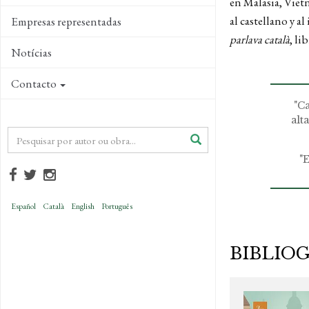
en Malasia, Viet
al castellano y a
Empresas representadas
parlava català
, li
Notícias
Contacto
"C
alt
"
Español
Català
English
Português
BIBLIO