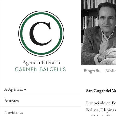
Skip
to
main
content
Biografia
Biblio
A Agência
San Cugat del Va
Autores
Licenciado en Ec
Bolivia, Filipina
Novidades