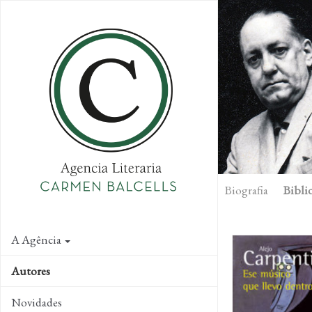
Skip
to
main
content
Biografia
Biblio
A Agência
Autores
Novidades