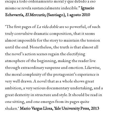
escapa a todo ordenamiento moral y que debido a eso
mismo se revela sustancialmente indecible.
”
Ignacio
Echevarría,
El Mercurio
, (Santiago), 1 agosto 2010
"The first pages of
La vida doble
are so powerful, of such
truly convulsive dramatic composition, that it seems
almost impossible for the story to maintain the tension
until the end. Nonetheless, the truth is that almost all
the novel’s action scenes regain the electifying
atmosphere of the beginning, making the reader live
through extraordinary suspense and emotion. Likewise,
the moral complexity of the protagonist’s experience is
very well drawn. A novel that as a whole shows great
ambition, a very serious documentary undertaking, and a
great dexterity in structure and style. It should be read in
one sitting, and one emerges from its pages quite
shaken."
Mario Vargas Llosa,
Yale University Press, 2013