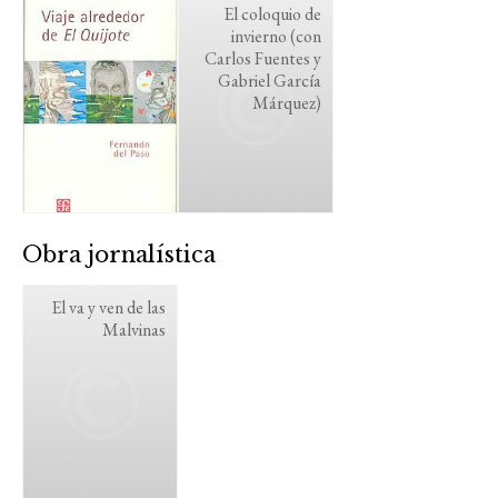
El coloquio de
invierno (con
Carlos Fuentes y
Gabriel García
Márquez)
Obra jornalística
El va y ven de las
Malvinas