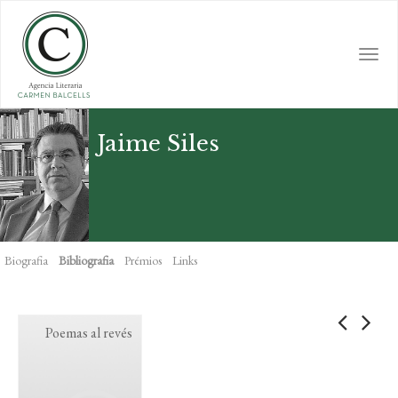
Skip
to
main
Togg
content
navi
Jaime Siles
Biografia
Bibliografia
Prémios
Links
Poemas al revés