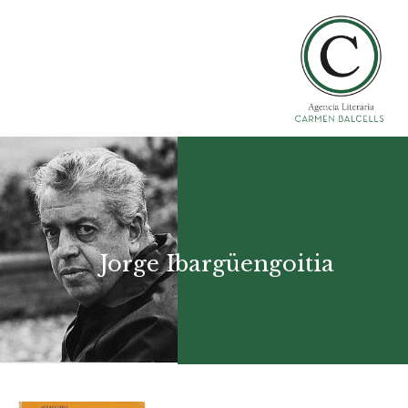
Jorge Ibargüengoitia