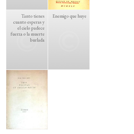
Tanto tienes
Enemigo que huye
cuanto esperas y
el cielo padece
fuerza o la muerte
burlada