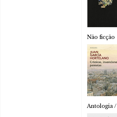
Não ficção
Antologia /