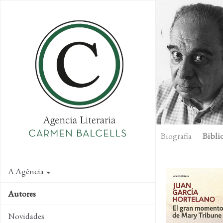
Skip
to
main
content
Biografia
Biblio
A Agência
Autores
Novidades